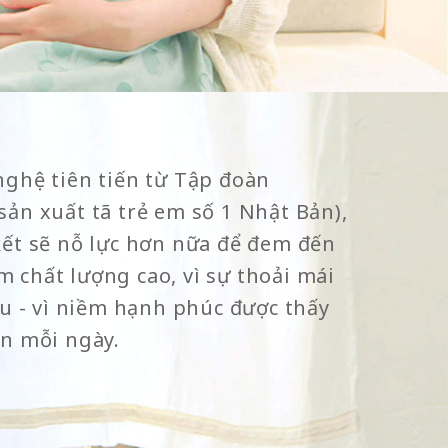
nghệ tiên tiến từ Tập đoàn
ản xuất tã trẻ em số 1 Nhật Bản),
kết sẽ nỗ lực hơn nữa để đem đến
 chất lượng cao, vì sự thoải mái
êu - vì niềm hạnh phúc được thấy
ôn mỗi ngày.